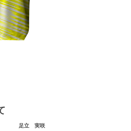
て
足立 実咲