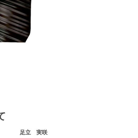
て
足立 実咲